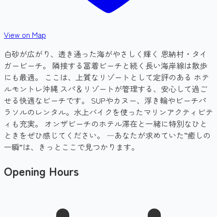
View on Map
白砂が広がり、透き通った海がやさしく輝く 恩納村・タイ
ガービーチ。 隣接する冨着ビーチと続く長い海岸線は散歩
にも最適。 ここは、上質なリゾートとして定評のある ホテ
ルモントレ沖縄 スパ＆リゾートが管理する、安心して過ご
せる快適なビーチです。 SUPやカヌー、浮き輪やビーチパ
ラソルのレンタル。水上バイクを使ったマリンアクティビテ
ィも充実。 オンザビーチのホテル滞在と一緒に特別なひと
ときをぜひ感じてください。 ―あなたが求めていた“癒しの
一瞬”は、きっとここで見つかります。
Opening Hours